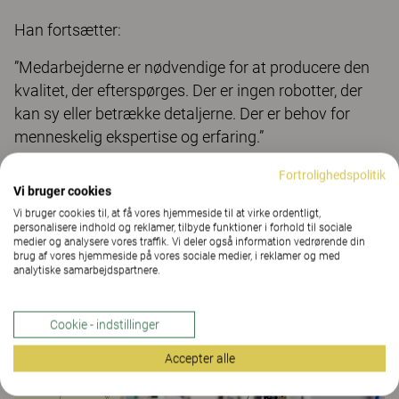
Han fortsætter:
”Medarbejderne er nødvendige for at producere den
kvalitet, der efterspørges. Der er ingen robotter, der
kan sy eller betrække detaljerne. Der er behov for
menneskelig ekspertise og erfaring.”
Fortrolighedspolitik
Vi bruger cookies
Made in Sweden.
Kinnarps’ fabrikker ligger i
Vi bruger cookies til, at få vores hjemmeside til at virke ordentligt,
personalisere indhold og reklamer, tilbyde funktioner i forhold til sociale
Sverige: Kinnarp, Skillingaryd, Jönköping og
medier og analysere vores traffik. Vi deler også information vedrørende din
Vinslöv samt to afdelinger i Tranås.
brug af vores hjemmeside på vores sociale medier, i reklamer og med
analytiske samarbejdspartnere.
Cookie - indstillinger
Accepter alle