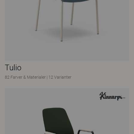
Tulio
82 Farver & Materialer
|
12 Varianter