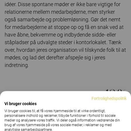
idéer. Disse spontane møder er ikke bare vigtige for
relationerne mellem medarbejderne, men styrker
også samarbejde og problemløsning. Gør det nemt
for medarbejderne at stoppe op og få en snak ved at
have åbne, bekvemme og indbydende sidde- eller
ståpladser på udvalgte steder i kontorlokalet. Tænk
over, hvordan jeres organisation vil tilskynde folk til at
mødes, og lad det derefter afspejle sig i jeres
indretning.
18 %
Fortrolighedspolitik
Vi bruger cookies
Vi bruger cookies til, at få vores hjemmeside til at virke ordentligt,
I en undersøgelse svarede 5.000 kontoransatte på,
personalisere indhold og reklamer, tilbyde funktioner i forhold til sociale
medier og analysere vores traffik. Vi deler også information vedrørende din
hvilken slags møder de tror, man vil se på kontoret i
brug af vores hjemmeside på vores sociale medier, i reklamer og med
fremtiden. Den estimerede fordeling viser, at
analytiske samarbejdspartnere.