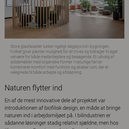
Store glasfacader lukker rigeligt dagslys ind i bygningen,
hvilket giver planter mulighed for at trives og bidrager til øget
velvære for både medarbejdere og besøgende. Et udvalg af
siddemøbler med organiske former i naturlige farver
kombinerer komfort med funktion og skaber rum, der er
velegnede til både arbejde og afslapning.
Naturen flytter ind
En af de mest innovative dele af projektet var
introduktionen af ​​biofilisk design, en måde at bringe
naturen ind i arbejdsmiljøet på. I bilindustrien er
sådanne løsninger stadig relativt sjældne, men hos