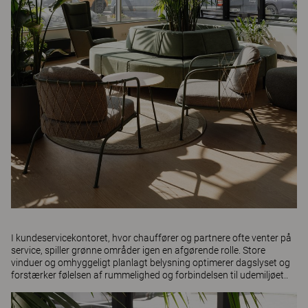
I kundeservicekontoret, hvor chauffører og partnere ofte venter på
service, spiller grønne områder igen en afgørende rolle. Store
vinduer og omhyggeligt planlagt belysning optimerer dagslyset og
forstærker følelsen af ​​rummelighed og forbindelsen til udemiljøet..