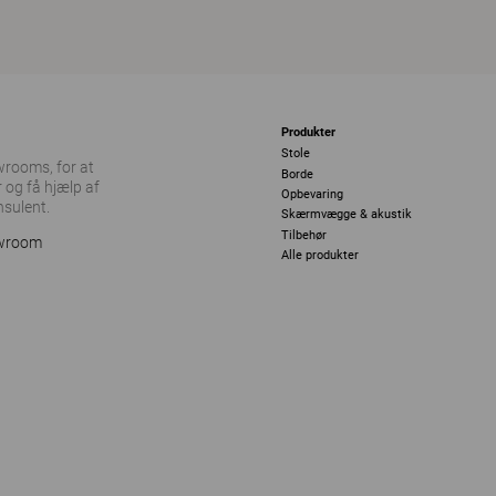
Produkter
Stole
owrooms, for at
Borde
 og få hjælp af
Opbevaring
nsulent.
Skærmvægge & akustik
Tilbehør
owroom
Alle produkter