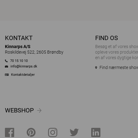
KONTAKT
FIND OS
Kinnarps A/S
Besøg et af ​​vores sh
Roskildevej 522, 2605 Brøndby
opleve vores produkter
en af vores dygtige ko
70 15 10 10
info@kinnarps.dk
Find nærmeste sh
Kontaktdetaljer
WEBSHOP