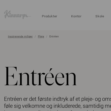
?
?
Produkter
Kontor
Skole
Inspirerende miljøer
Pleje
Entréen
Entréen
Entréen er det første indtryk af et pleje- og oms
føle sig velkomne og inkluderede, samtidig me