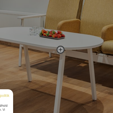
politik
ndhold
k. Vi