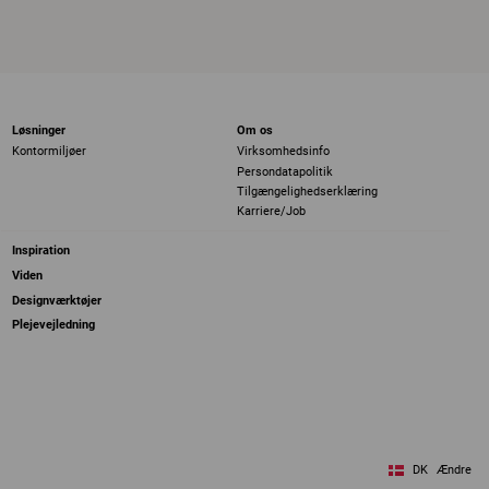
Løsninger
Om os
Kontormiljøer
Virksomhedsinfo
Persondatapolitik
Tilgængelighedserklæring
Karriere/Job
Inspiration
Viden
Designværktøjer
Plejevejledning
DK
Ændre