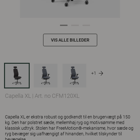
VIS ALLE BILLEDER
+1
Capella XL
|
Art. no CFM120XL
Capella XL er ekstra robust og godkendt til en brugervægt på 150
kg. Den har polstret sæde, mellemhøj ryg og motivsømme med
klassisk udtryk. Stolen har FreeMotion®-mekanisme, hvor sæde og
ryg bevæger sig uafhængigt af hinanden, hvilket tilskynder til
bevægelse.