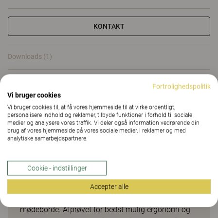
KONTAKT
Downloads (1)
Downloads (
1
)
Fortrolighedspolitik
Vi bruger cookies
Vi bruger cookies til, at få vores hjemmeside til at virke ordentligt,
personalisere indhold og reklamer, tilbyde funktioner i forhold til sociale
medier og analysere vores traffik. Vi deler også information vedrørende din
brug af vores hjemmeside på vores sociale medier, i reklamer og med
analytiske samarbejdspartnere.
Smarte tilvalg og tilbehør til
skrive- og mødeborde
Cookie - indstillinger
Opti er vores smarte sortiment med lettilgængelige
Accepter alle
og brugervenlige tilvalg og tilbehør til skrive- og
mødeborde. Afprøvet for bedst mulig ergonomi og