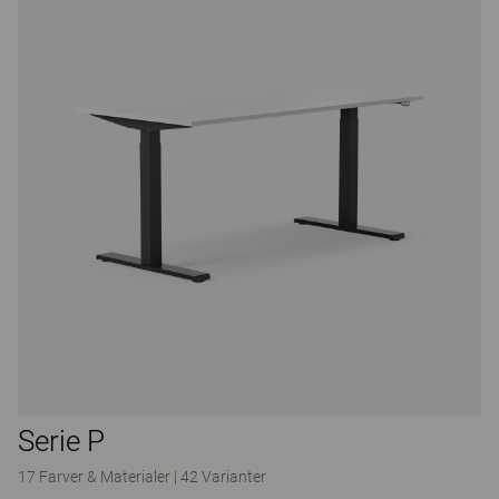
Serie P
17 Farver & Materialer
|
42 Varianter