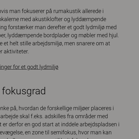
hvis man fokuserer på rumakustik allerede i
 lokalerne med akustiklofter og lyddæmpende
ning forstærker man derefter et godt lydmiljø med
æpper, lyddæmpende bordplader og møbler med hjul.
et helt stille arbejdsmiljø, men snarere om at
 aktiviteter.
ger for et godt lydmiljø
g fokusgrad
nke på, hvordan de forskellige miljøer placeres i
 arbejde skal f.eks. adskilles fra områder med
r derfor en god start at inddele arbejdspladsen i
og bevægelse, en zone til semifokus, hvor man kan