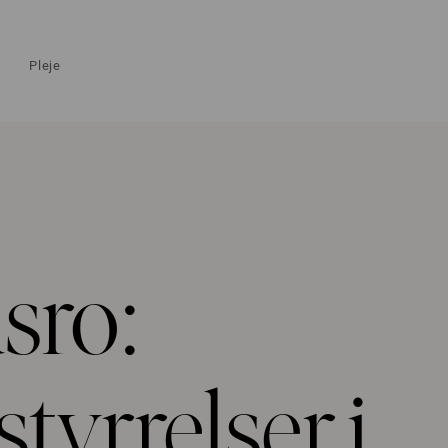
Pleje
sro:
tyrrelser i