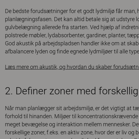
De bedste forudsætninger for et godt lydmiljø får man, 
planlægningsfasen. Det kan altid betale sig at udstyre
gulvbelægning allerede fra starten. Ved hjælp af indret
polstrede møbler, lydabsorbenter, gardiner, planter, t
God akustik på arbejdspladsen handler ikke om at skabe 
afbalancere lyden og finde egnede lydmiljøer til alle typer
Læs mere om akustik, og hvordan du skaber forudsætnin
2. Definer zoner med forskelli
Når man planlægger sit arbejdsmiljø, er det vigtigt at tæ
forhold til hinanden. Miljøer til koncentrationskrævende
meget bevægelse og interaktion mellem mennesker. Det e
forskellige zoner, f.eks. en aktiv zone, hvor der er liv 