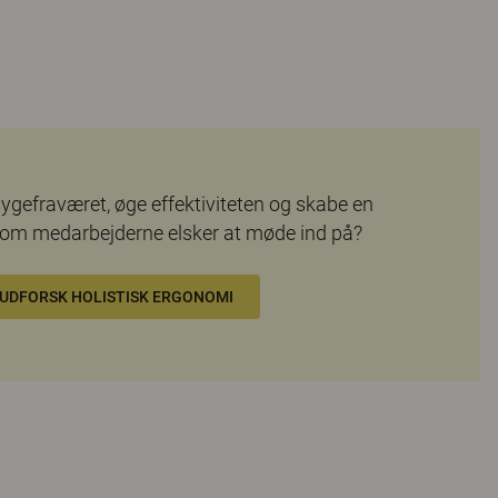
sygefraværet, øge effektiviteten og skabe en
som medarbejderne elsker at møde ind på?
UDFORSK HOLISTISK ERGONOMI