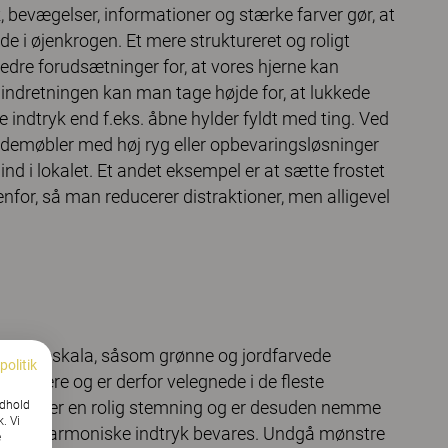
 bevægelser, informationer og stærke farver gør, at
de i øjenkrogen. Et mere struktureret og roligt
edre forudsætninger for, at vores hjerne kan
I indretningen kan man tage højde for, at lukkede
e indtryk end f.eks. åbne hylder fyldt med ting. Ved
iddemøbler med høj ryg eller opbevaringsløsninger
ind i lokalet. Et andet eksempel er at sætte frostet
nfor, så man reducerer distraktioner, men alligevel
gen farveskala, såsom grønne og jordfarvede
politik
estituere og er derfor velegnede i de fleste
er skaber en rolig stemning og er desuden nemme
ndhold
k. Vi
de og harmoniske indtryk bevares. Undgå mønstre
e